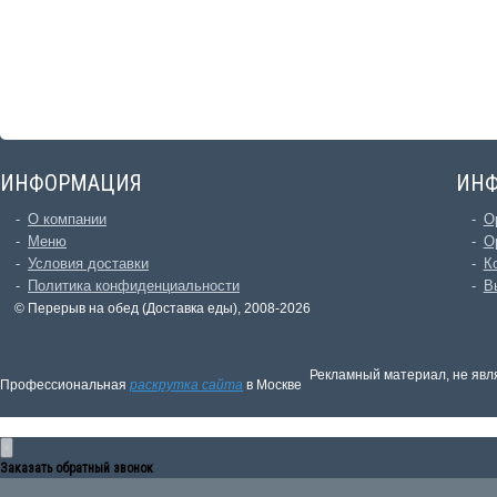
ИНФОРМАЦИЯ
ИН
О компании
О
Меню
О
Условия доставки
К
Политика конфиденциальности
В
© Перерыв на обед (Доставка еды), 2008-2026
Рекламный материал, не явл
Профессиональная
раскрутка сайта
в Москве
×
Заказать обратный звонок