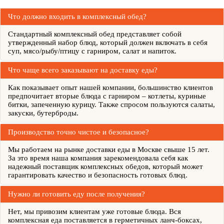
Что должно входить в комплексный обед?
Стандартный комплексный обед представляет собой
утвержденный набор блюд, который должен включать в себя
суп, мясо/рыбу/птицу с гарниром, салат и напиток.
Что чаще всего заказывают на доставку еды?
Как показывает опыт нашей компании, большинство клиентов
предпочитает вторые блюда с гарниром – котлеты, куриные
битки, запеченную курицу. Также спросом пользуются салаты,
закуски, бутерброды.
Производство точно чистое и безопасное?
Мы работаем на рынке доставки еды в Москве свыше 15 лет.
За это время наша компания зарекомендовала себя как
надежный поставщик комплексных обедов, который может
гарантировать качество и безопасность готовых блюд.
Нужно ли готовить еду после получения?
Нет, мы привозим клиентам уже готовые блюда. Вся
комплексная еда поставляется в герметичных ланч-боксах,